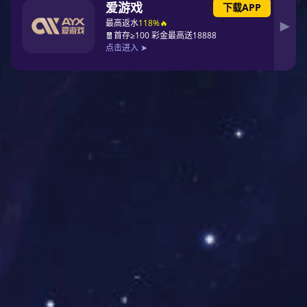
JY-42B 型号分类及含义
产品特点
抗震欠压专用设计
振动环境准确动作