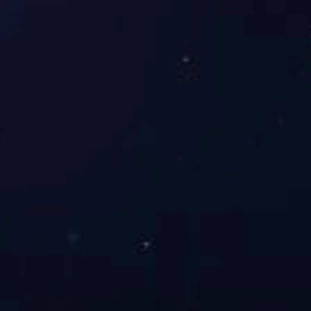
JY-42B 静态电压继电器相关型号
JY-13B
JY-11A
JY-41A
JY-33A
JY-35B
JY-13A
JY-35A
JY-25B
JY-32B
JY-25A
页面导航