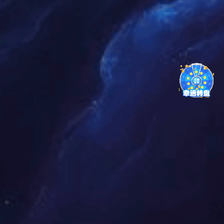
答：是的，抗振动专用欠电压继电器。
2. 问：适合风机设备保护吗？
答：适合，适配各类机组风机设备。
3. 问：振动环境检测准确吗？
答：准确，抗震结构保证信号稳定。
4. 问：会出现误动吗？
答：不会，设计保证振动环境不误动。
5. 问：使用寿命长吗？
答：长，抗震结构延长使用寿命。
JY-42B 接线图参考