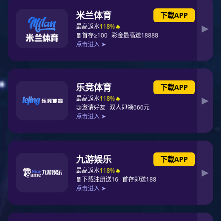
型号参数
产品型号：JY-42B
额定电压：110V、220V（AC/DC）
触点形式：2常开
返回系数：1.02～1.12
获取选型方案
🏡
上海征途国际电力科技有限公司
☎
139-6888-3630
✉
63227891@qq.com
选型留言
扫码咨询