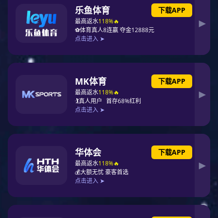
JY-42B 概述
JY-42B静态电压继电器为抗振动欠压型，采用抗震机械结构
与稳定电路设计，适合在机组、泵类等振动设备中实现欠电
压保护。产品在设备运行振动状态下仍能准确检测低压信
号，动作可靠不误动，可有效保护机组设备低压安全停机。