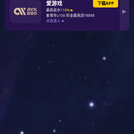
无源两相过流继电器具有定时限和反时限特性，适用于发电机、变压器及
输配电系统的继电器保护装置中。在设备过负荷或短路时，能按预定的时
限可靠动作，发出信号或切除故障部分，保护设备及输配电系统安全。本
继电器将A、C两相电流信号同时输入，每相电流具有相同的整定条件。将
输入的两相信号进行随机比较，取电流较大的一相信号进入运算处理，以
决定继电器的输出动作。继电器动作后，动作灯可清楚记忆指示是A相或C
相过负荷或速断故障。方便值班人员分析故障原因。RWG-D系列无源两相
过流继电器为集成电路型继电器，采用数码开关整定电流值，直观方便，
改变整定值无须检验，整定范围为2~20A（级差为0.1A）。具有精度高、功
耗小、动作时间快、返回系数高等特点，是GL型过流继电器理想的更新换
代产品。
RWG-D系列无源两相过流继电器型号分类及含义