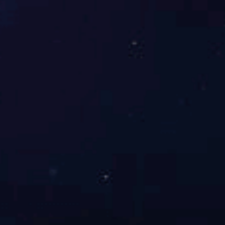
额定电压值
AC/DC：110V，220V
接通触点容量
DC：2220V(10A)
断开触点容量
DC：2220V(τ=5ms) 50W
动作延时
不大于15ms
返回延时
分闸≤15ms，其它回路15ms~3s可调。
动作电压
交流≤75%，直流≤70%
查看产品详情