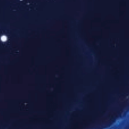
RWG-D系列无源两相过流继电器技术参数
触点形式
1动合、1动合1信号、1转换、1转换1信号
额定电流
2~20A(无辅助电源)，极差0.1A
速动倍速整定
2~9.9倍，极差0.1倍
速动延时整定
0~0.9S，极差0.1S
定时限延时整定
0.1~99.9S，极差0.1S
反时限曲线K值
0.1~99.9
内部接线图