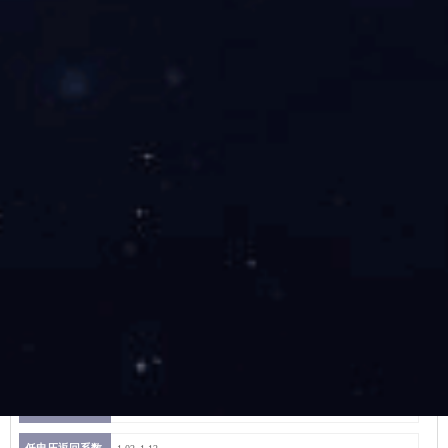
RWYII-D系列无辅源静态电压继电器
触点形式
2副转换触点
整定范围
1=19~130V，2=85~265V，极差1V
过电压返回系数
0.85~0.95