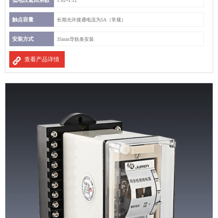
低电压返回系数
1.02~1.12
触点容量
长期允许接通电流为5A（常规）
安装方式
35mm导轨条安装
查看产品详情