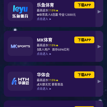
触点形式
1动合、1动合1信号、1转换、1转换1信号
额定电流
2~20A(无辅助电源)，极差0.1A
速动倍速整定
2~9.9倍，极差0.1倍
速动延时整定
0~0.9S，极差0.1S
定时限延时整定
0.1~99.9S，极差0.1S
反时限曲线K值
0.1~99.9
我要询价留言
产品详情
相关产品
询价留言
项目业绩
RWG-D系列无源两相过流继电器概述